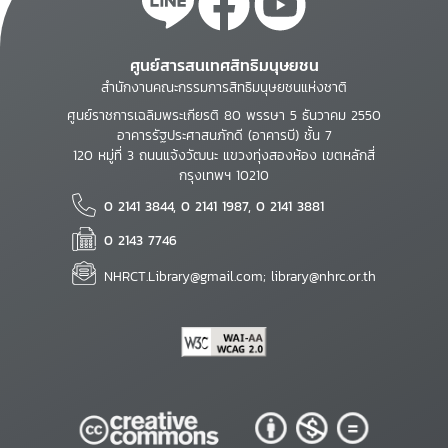
ศูนย์สารสนเทศสิทธิมนุษยชน
สำนักงานคณะกรรมการสิทธิมนุษยชนแห่งชาติ
ศูนย์ราชการเฉลิมพระเกียรติ 80 พรรษา 5 ธันวาคม 2550
อาคารรัฐประศาสนภักดี (อาคารบี) ชั้น 7
120 หมู่ที่ 3 ถนนแจ้งวัฒนะ แขวงทุ่งสองห้อง เขตหลักสี่
กรุงเทพฯ 10210
0 2141 3844, 0 2141 1987, 0 2141 3881
0 2143 7746
NHRCT.Library@gmail.com; library@nhrc.or.th