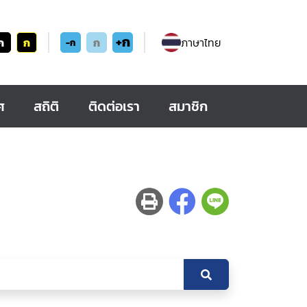
+ก
ก
ก
ก
ภาษาไทย
-ก
ศ
สถิติ
ติดต่อเรา
สมาชิก