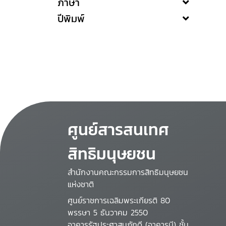
ภาษา
ปีพิมพ์
ศูนย์สารสนเทศ
สิทธิมนุษยชน
สำนักงานคณะกรรมการสิทธิมนุษยชน
แห่งชาติ
ศูนย์ราชการเฉลิมพระเกียรติ 80
พรรษา 5 ธันวาคม 2550
อาคารรัฐประศาสนภักดี (อาคารบี) ชั้น