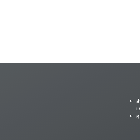
ส
แ
ศ