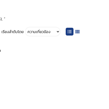
), ”
เรียงลำดับโดย
ล