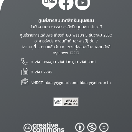
ศูนย์สารสนเทศสิทธิมนุษยชน
สำนักงานคณะกรรมการสิทธิมนุษยชนแห่งชาติ
ศูนย์ราชการเฉลิมพระเกียรติ 80 พรรษา 5 ธันวาคม 2550
อาคารรัฐประศาสนภักดี (อาคารบี) ชั้น 7
120 หมู่ที่ 3 ถนนแจ้งวัฒนะ แขวงทุ่งสองห้อง เขตหลักสี่
กรุงเทพฯ 10210
0 2141 3844, 0 2141 1987, 0 2141 3881
0 2143 7746
NHRCT.Library@gmail.com; library@nhrc.or.th