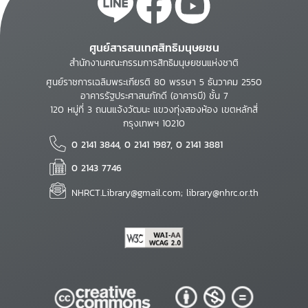
ศูนย์สารสนเทศสิทธิมนุษยชน
สำนักงานคณะกรรมการสิทธิมนุษยชนแห่งชาติ
ศูนย์ราชการเฉลิมพระเกียรติ 80 พรรษา 5 ธันวาคม 2550
อาคารรัฐประศาสนภักดี (อาคารบี) ชั้น 7
120 หมู่ที่ 3 ถนนแจ้งวัฒนะ แขวงทุ่งสองห้อง เขตหลักสี่
กรุงเทพฯ 10210
0 2141 3844, 0 2141 1987, 0 2141 3881
0 2143 7746
NHRCT.Library@gmail.com; library@nhrc.or.th