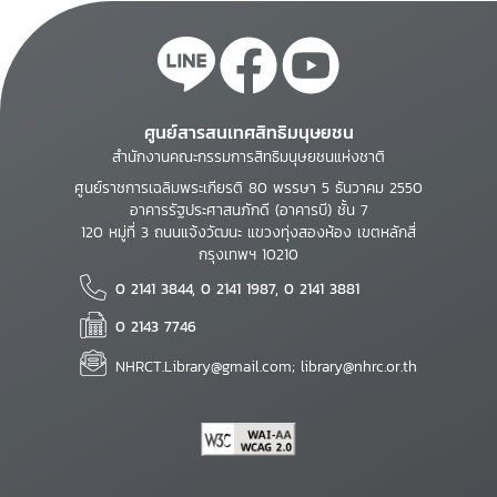
ศูนย์สารสนเทศสิทธิมนุษยชน
สำนักงานคณะกรรมการสิทธิมนุษยชนแห่งชาติ
ศูนย์ราชการเฉลิมพระเกียรติ 80 พรรษา 5 ธันวาคม 2550
อาคารรัฐประศาสนภักดี (อาคารบี) ชั้น 7
120 หมู่ที่ 3 ถนนแจ้งวัฒนะ แขวงทุ่งสองห้อง เขตหลักสี่
กรุงเทพฯ 10210
0 2141 3844, 0 2141 1987, 0 2141 3881
0 2143 7746
NHRCT.Library@gmail.com; library@nhrc.or.th