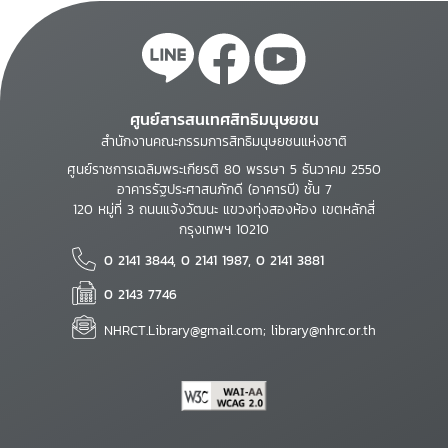
ศูนย์สารสนเทศสิทธิมนุษยชน
สำนักงานคณะกรรมการสิทธิมนุษยชนแห่งชาติ
ศูนย์ราชการเฉลิมพระเกียรติ 80 พรรษา 5 ธันวาคม 2550
อาคารรัฐประศาสนภักดี (อาคารบี) ชั้น 7
120 หมู่ที่ 3 ถนนแจ้งวัฒนะ แขวงทุ่งสองห้อง เขตหลักสี่
กรุงเทพฯ 10210
0 2141 3844, 0 2141 1987, 0 2141 3881
0 2143 7746
NHRCT.Library@gmail.com; library@nhrc.or.th