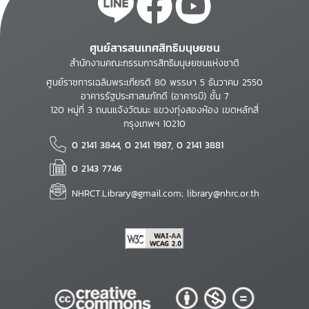
ศูนย์สารสนเทศสิทธิมนุษยชน
สำนักงานคณะกรรมการสิทธิมนุษยชนแห่งชาติ
ศูนย์ราชการเฉลิมพระเกียรติ 80 พรรษา 5 ธันวาคม 2550
อาคารรัฐประศาสนภักดี (อาคารบี) ชั้น 7
120 หมู่ที่ 3 ถนนแจ้งวัฒนะ แขวงทุ่งสองห้อง เขตหลักสี่
กรุงเทพฯ 10210
0 2141 3844, 0 2141 1987, 0 2141 3881
0 2143 7746
NHRCT.Library@gmail.com; library@nhrc.or.th