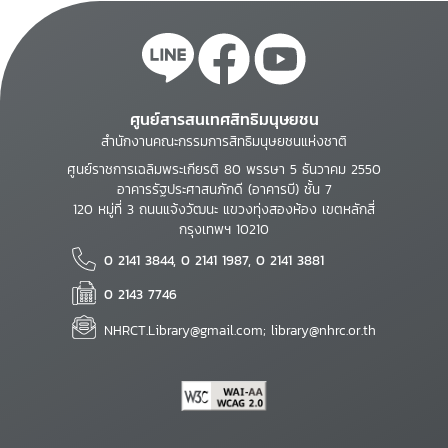
ศูนย์สารสนเทศสิทธิมนุษยชน
สำนักงานคณะกรรมการสิทธิมนุษยชนแห่งชาติ
ศูนย์ราชการเฉลิมพระเกียรติ 80 พรรษา 5 ธันวาคม 2550
อาคารรัฐประศาสนภักดี (อาคารบี) ชั้น 7
120 หมู่ที่ 3 ถนนแจ้งวัฒนะ แขวงทุ่งสองห้อง เขตหลักสี่
กรุงเทพฯ 10210
0 2141 3844, 0 2141 1987, 0 2141 3881
0 2143 7746
NHRCT.Library@gmail.com; library@nhrc.or.th