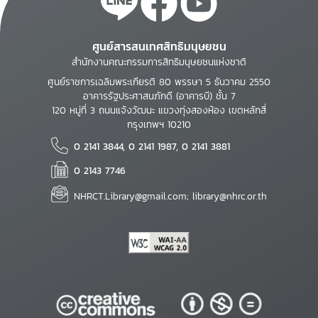
ศูนย์สารสนเทศสิทธิมนุษยชน
สำนักงานคณะกรรมการสิทธิมนุษยชนแห่งชาติ
ศูนย์ราชการเฉลิมพระเกียรติ 80 พรรษา 5 ธันวาคม 2550
อาคารรัฐประศาสนภักดี (อาคารบี) ชั้น 7
120 หมู่ที่ 3 ถนนแจ้งวัฒนะ แขวงทุ่งสองห้อง เขตหลักสี่
กรุงเทพฯ 10210
0 2141 3844, 0 2141 1987, 0 2141 3881
0 2143 7746
NHRCT.Library@gmail.com; library@nhrc.or.th