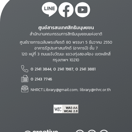
ศูนย์สารสนเทศสิทธิมนุษยชน
สำนักงานคณะกรรมการสิทธิมนุษยชนแห่งชาติ
ศูนย์ราชการเฉลิมพระเกียรติ 80 พรรษา 5 ธันวาคม 2550
อาคารรัฐประศาสนภักดี (อาคารบี) ชั้น 7
120 หมู่ที่ 3 ถนนแจ้งวัฒนะ แขวงทุ่งสองห้อง เขตหลักสี่
กรุงเทพฯ 10210
0 2141 3844, 0 2141 1987, 0 2141 3881
0 2143 7746
NHRCT.Library@gmail.com; library@nhrc.or.th