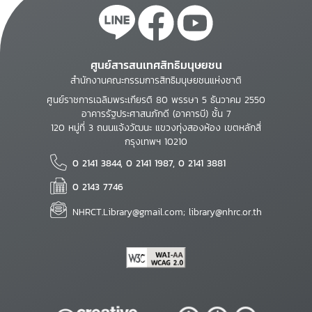
ศูนย์สารสนเทศสิทธิมนุษยชน
สำนักงานคณะกรรมการสิทธิมนุษยชนแห่งชาติ
ศูนย์ราชการเฉลิมพระเกียรติ 80 พรรษา 5 ธันวาคม 2550
อาคารรัฐประศาสนภักดี (อาคารบี) ชั้น 7
120 หมู่ที่ 3 ถนนแจ้งวัฒนะ แขวงทุ่งสองห้อง เขตหลักสี่
กรุงเทพฯ 10210
0 2141 3844, 0 2141 1987, 0 2141 3881
0 2143 7746
NHRCT.Library@gmail.com; library@nhrc.or.th