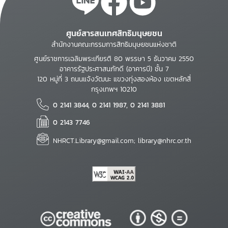
ศูนย์สารสนเทศสิทธิมนุษยชน
สำนักงานคณะกรรมการสิทธิมนุษยชนแห่งชาติ
ศูนย์ราชการเฉลิมพระเกียรติ 80 พรรษา 5 ธันวาคม 2550
อาคารรัฐประศาสนภักดี (อาคารบี) ชั้น 7
120 หมู่ที่ 3 ถนนแจ้งวัฒนะ แขวงทุ่งสองห้อง เขตหลักสี่
กรุงเทพฯ 10210
0 2141 3844, 0 2141 1987, 0 2141 3881
0 2143 7746
NHRCT.Library@gmail.com; library@nhrc.or.th