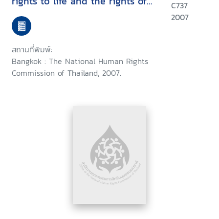
rights to life and the rights of
C737
self-determination for the
2007
internally displaced persons
among the risky areas under
สถานที่พิมพ์:
the Thai government policy :
Bangkok : The National Human Rights
November 2005 - April 2007
Commission of Thailand, 2007.