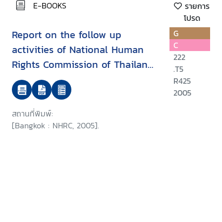
E-BOOKS
รายการ
โปรด
Report on the follow up
G
C
activities of National Human
222
Rights Commission of Thailand
.T5
on the APF-Brookings/Bern
R425
project on internally displaced
2005
persons
สถานที่พิมพ์:
[Bangkok : NHRC, 2005].