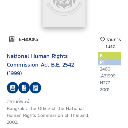
E-BOOKS
รายการ
โปรด
National Human Rights
K
PT
Commission Act B.E. 2542
2460
(1999)
.A31999
N277
2001
สถานที่พิมพ์:
Bangkok : The Office of the National
Human Rights Commission of Thailand,
2002.