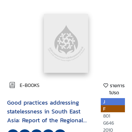
E-BOOKS
รายการ
โปรด
Good practices addressing
J
F
statelessness in South East
801
Asia: Report of the Regional
G646
Expert Roundtable on Good
2010