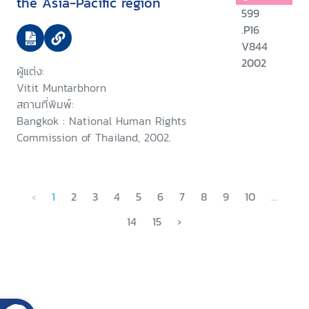
the Asia-Pacific region
599
.P16
V844
2002
ผู้แต่ง:
Vitit Muntarbhorn
สถานที่พิมพ์:
Bangkok : National Human Rights
Commission of Thailand, 2002.
‹
1
2
3
4
5
6
7
8
9
10
...
14
15
›