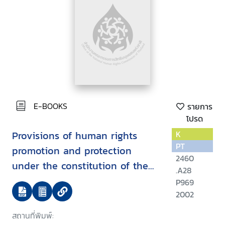
E-BOOKS
รายการ
โปรด
Provisions of human rights
K
PT
promotion and protection
2460
under the constitution of the
.A28
kingdom of Thailand B.E. 2540
P969
(1997) and National human
2002
rights commission act B.E. 2542
สถานที่พิมพ์: