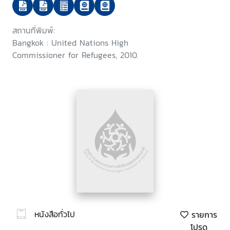
Practices for the Identification,
Prevention and Reduction of
สถานที่พิมพ์:
Statelessness and the
Bangkok : United Nations High
Protection of Stateless Persons
Commissioner for Refugees, 2010.
in South East Asia, Bangkok, 28
to 29 October 2010
หนังสือทั่วไป
รายการ
โปรด