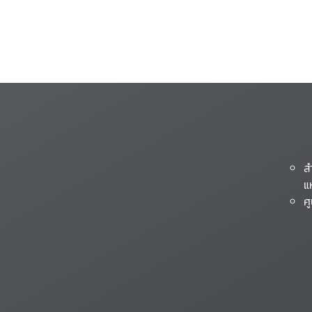
ส
แ
ศ