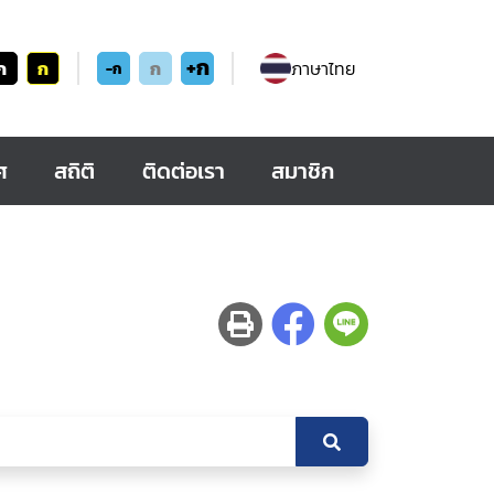
+ก
ก
ก
ก
ภาษาไทย
-ก
ศ
สถิติ
ติดต่อเรา
สมาชิก