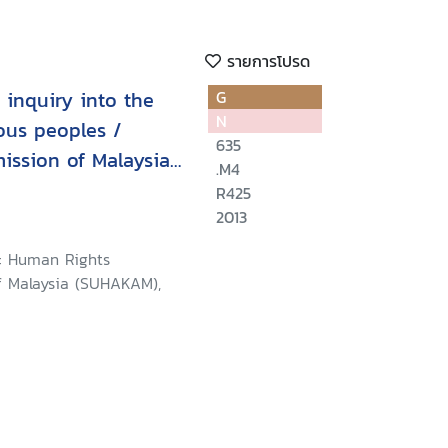
รายการโปรด
 inquiry into the
G
N
nous peoples /
635
ssion of Malaysia
.M4
R425
2013
: Human Rights
 Malaysia (SUHAKAM),