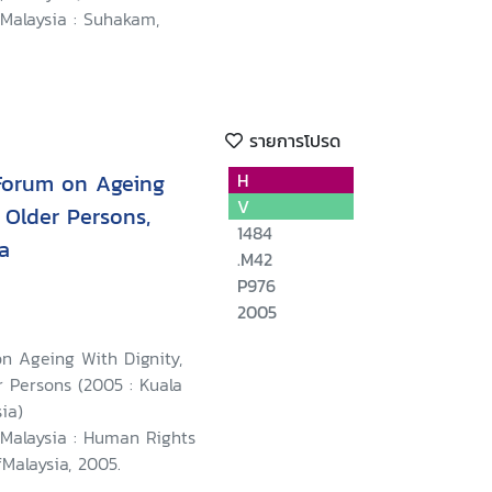
 Malaysia : Suhakam,
รายการโปรด
 Forum on Ageing
H
V
f Older Persons,
1484
a
.M42
P976
2005
n Ageing With Dignity,
r Persons (2005 : Kuala
ia)
 Malaysia : Human Rights
Malaysia, 2005.