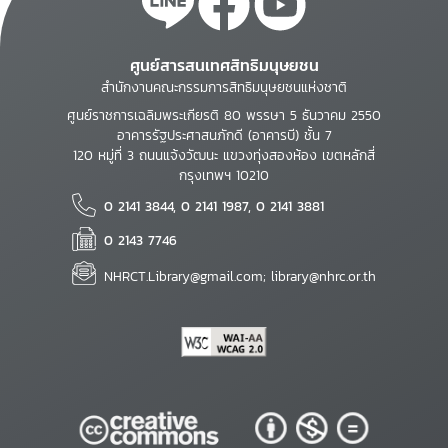
ศูนย์สารสนเทศสิทธิมนุษยชน
สำนักงานคณะกรรมการสิทธิมนุษยชนแห่งชาติ
ศูนย์ราชการเฉลิมพระเกียรติ 80 พรรษา 5 ธันวาคม 2550
อาคารรัฐประศาสนภักดี (อาคารบี) ชั้น 7
120 หมู่ที่ 3 ถนนแจ้งวัฒนะ แขวงทุ่งสองห้อง เขตหลักสี่
กรุงเทพฯ 10210
0 2141 3844, 0 2141 1987, 0 2141 3881
0 2143 7746
NHRCT.Library@gmail.com; library@nhrc.or.th