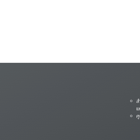
ส
แ
ศ