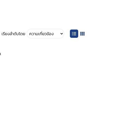
เรียงลำดับโดย
ล