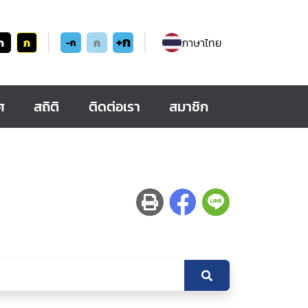
+ก
ก
ก
ก
ภาษาไทย
-ก
ศ
สถิติ
ติดต่อเรา
สมาชิก