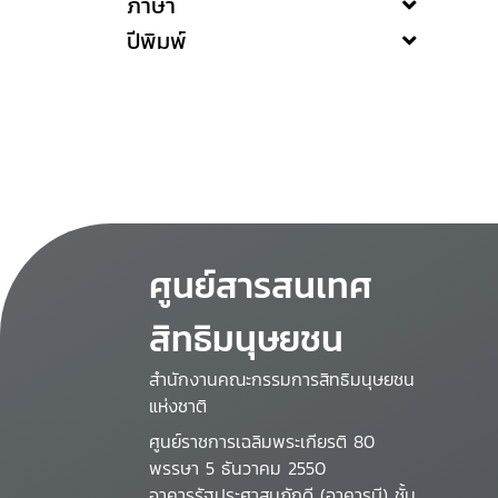
ภาษา
ปีพิมพ์
ศูนย์สารสนเทศ
สิทธิมนุษยชน
สำนักงานคณะกรรมการสิทธิมนุษยชน
แห่งชาติ
ศูนย์ราชการเฉลิมพระเกียรติ 80
พรรษา 5 ธันวาคม 2550
อาคารรัฐประศาสนภักดี (อาคารบี) ชั้น