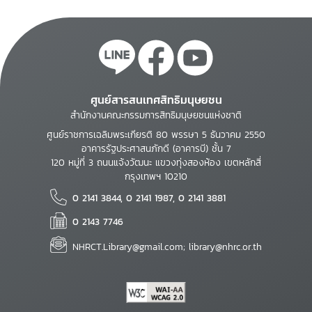
ศูนย์สารสนเทศสิทธิมนุษยชน
สำนักงานคณะกรรมการสิทธิมนุษยชนแห่งชาติ
ศูนย์ราชการเฉลิมพระเกียรติ 80 พรรษา 5 ธันวาคม 2550
อาคารรัฐประศาสนภักดี (อาคารบี) ชั้น 7
120 หมู่ที่ 3 ถนนแจ้งวัฒนะ แขวงทุ่งสองห้อง เขตหลักสี่
กรุงเทพฯ 10210
0 2141 3844, 0 2141 1987, 0 2141 3881
0 2143 7746
NHRCT.Library@gmail.com; library@nhrc.or.th