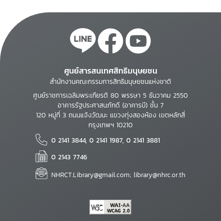
ศูนย์สารสนเทศสิทธิมนุษยชน
สำนักงานคณะกรรมการสิทธิมนุษยชนแห่งชาติ
ศูนย์ราชการเฉลิมพระเกียรติ 80 พรรษา 5 ธันวาคม 2550
อาคารรัฐประศาสนภักดี (อาคารบี) ชั้น 7
120 หมู่ที่ 3 ถนนแจ้งวัฒนะ แขวงทุ่งสองห้อง เขตหลักสี่
กรุงเทพฯ 10210
0 2141 3844, 0 2141 1987, 0 2141 3881
0 2143 7746
NHRCT.Library@gmail.com; library@nhrc.or.th