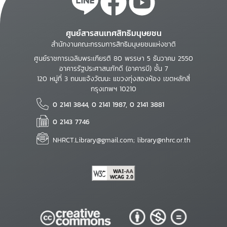
ศูนย์สารสนเทศสิทธิมนุษยชน
สำนักงานคณะกรรมการสิทธิมนุษยชนแห่งชาติ
ศูนย์ราชการเฉลิมพระเกียรติ 80 พรรษา 5 ธันวาคม 2550
อาคารรัฐประศาสนภักดี (อาคารบี) ชั้น 7
120 หมู่ที่ 3 ถนนแจ้งวัฒนะ แขวงทุ่งสองห้อง เขตหลักสี่
กรุงเทพฯ 10210
0 2141 3844, 0 2141 1987, 0 2141 3881
0 2143 7746
NHRCT.Library@gmail.com; library@nhrc.or.th