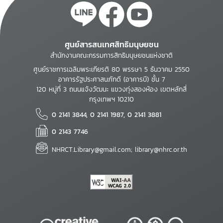
ศูนย์สารสนเทศสิทธิมนุษยชน
สำนักงานคณะกรรมการสิทธิมนุษยชนแห่งชาติ
ศูนย์ราชการเฉลิมพระเกียรติ 80 พรรษา 5 ธันวาคม 2550
อาคารรัฐประศาสนภักดี (อาคารบี) ชั้น 7
120 หมู่ที่ 3 ถนนแจ้งวัฒนะ แขวงทุ่งสองห้อง เขตหลักสี่
กรุงเทพฯ 10210
0 2141 3844, 0 2141 1987, 0 2141 3881
0 2143 7746
NHRCT.Library@gmail.com; library@nhrc.or.th