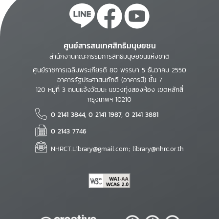
ศูนย์สารสนเทศสิทธิมนุษยชน
สำนักงานคณะกรรมการสิทธิมนุษยชนแห่งชาติ
ศูนย์ราชการเฉลิมพระเกียรติ 80 พรรษา 5 ธันวาคม 2550
อาคารรัฐประศาสนภักดี (อาคารบี) ชั้น 7
120 หมู่ที่ 3 ถนนแจ้งวัฒนะ แขวงทุ่งสองห้อง เขตหลักสี่
กรุงเทพฯ 10210
0 2141 3844, 0 2141 1987, 0 2141 3881
0 2143 7746
NHRCT.Library@gmail.com; library@nhrc.or.th