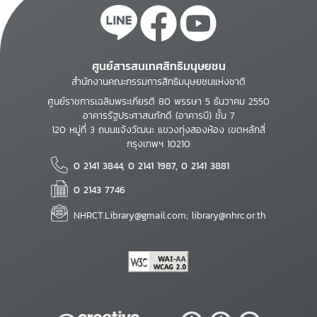
ศูนย์สารสนเทศสิทธิมนุษยชน
สำนักงานคณะกรรมการสิทธิมนุษยชนแห่งชาติ
ศูนย์ราชการเฉลิมพระเกียรติ 80 พรรษา 5 ธันวาคม 2550
อาคารรัฐประศาสนภักดี (อาคารบี) ชั้น 7
120 หมู่ที่ 3 ถนนแจ้งวัฒนะ แขวงทุ่งสองห้อง เขตหลักสี่
กรุงเทพฯ 10210
0 2141 3844, 0 2141 1987, 0 2141 3881
0 2143 7746
NHRCT.Library@gmail.com; library@nhrc.or.th