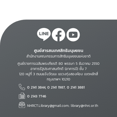
ศูนย์สารสนเทศสิทธิมนุษยชน
สำนักงานคณะกรรมการสิทธิมนุษยชนแห่งชาติ
ศูนย์ราชการเฉลิมพระเกียรติ 80 พรรษา 5 ธันวาคม 2550
อาคารรัฐประศาสนภักดี (อาคารบี) ชั้น 7
120 หมู่ที่ 3 ถนนแจ้งวัฒนะ แขวงทุ่งสองห้อง เขตหลักสี่
กรุงเทพฯ 10210
0 2141 3844, 0 2141 1987, 0 2141 3881
0 2143 7746
NHRCT.Library@gmail.com; library@nhrc.or.th