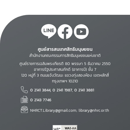
ศูนย์สารสนเทศสิทธิมนุษยชน
สำนักงานคณะกรรมการสิทธิมนุษยชนแห่งชาติ
ศูนย์ราชการเฉลิมพระเกียรติ 80 พรรษา 5 ธันวาคม 2550
อาคารรัฐประศาสนภักดี (อาคารบี) ชั้น 7
120 หมู่ที่ 3 ถนนแจ้งวัฒนะ แขวงทุ่งสองห้อง เขตหลักสี่
กรุงเทพฯ 10210
0 2141 3844, 0 2141 1987, 0 2141 3881
0 2143 7746
NHRCT.Library@gmail.com; library@nhrc.or.th