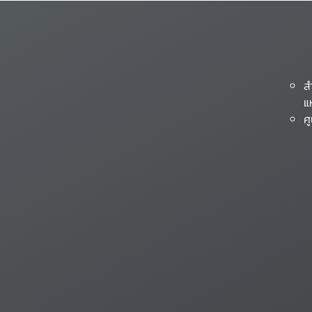
ส
แ
ศ