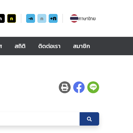
+ก
ก
ก
ก
ภาษาไทย
-ก
ศ
สถิติ
ติดต่อเรา
สมาชิก