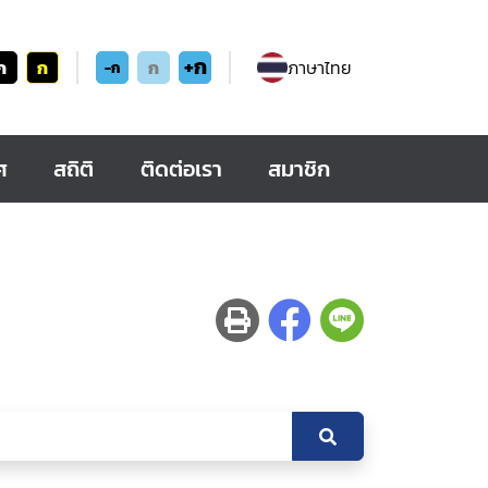
+ก
ก
ก
ก
ภาษาไทย
-ก
ศ
สถิติ
ติดต่อเรา
สมาชิก