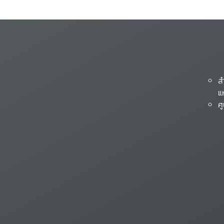
ส
แ
ศ