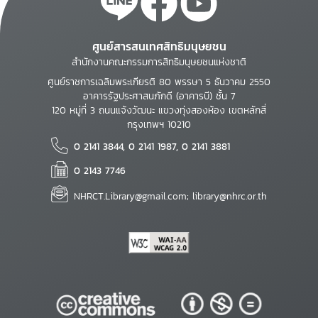
ศูนย์สารสนเทศสิทธิมนุษยชน
สำนักงานคณะกรรมการสิทธิมนุษยชนแห่งชาติ
ศูนย์ราชการเฉลิมพระเกียรติ 80 พรรษา 5 ธันวาคม 2550
อาคารรัฐประศาสนภักดี (อาคารบี) ชั้น 7
120 หมู่ที่ 3 ถนนแจ้งวัฒนะ แขวงทุ่งสองห้อง เขตหลักสี่
กรุงเทพฯ 10210
0 2141 3844, 0 2141 1987, 0 2141 3881
0 2143 7746
NHRCT.Library@gmail.com; library@nhrc.or.th