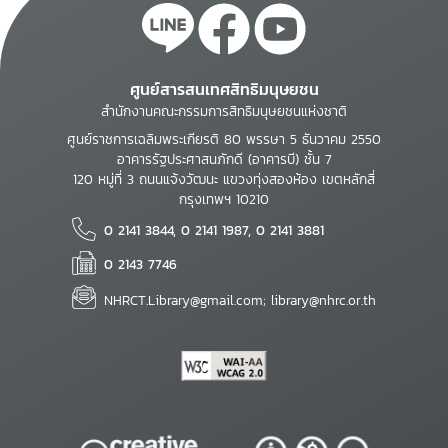
ศูนย์สารสนเทศสิทธิมนุษยชน
สำนักงานคณะกรรมการสิทธิมนุษยชนแห่งชาติ
ศูนย์ราชการเฉลิมพระเกียรติ 80 พรรษา 5 ธันวาคม 2550
อาคารรัฐประศาสนภักดี (อาคารบี) ชั้น 7
120 หมู่ที่ 3 ถนนแจ้งวัฒนะ แขวงทุ่งสองห้อง เขตหลักสี่
กรุงเทพฯ 10210
0 2141 3844, 0 2141 1987, 0 2141 3881
0 2143 7746
NHRCT.Library@gmail.com; library@nhrc.or.th