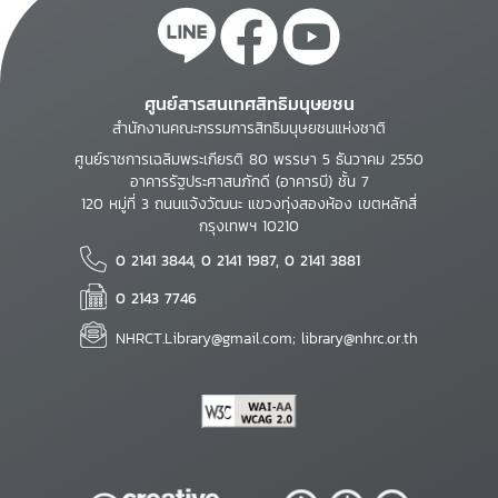
ศูนย์สารสนเทศสิทธิมนุษยชน
สำนักงานคณะกรรมการสิทธิมนุษยชนแห่งชาติ
ศูนย์ราชการเฉลิมพระเกียรติ 80 พรรษา 5 ธันวาคม 2550
อาคารรัฐประศาสนภักดี (อาคารบี) ชั้น 7
120 หมู่ที่ 3 ถนนแจ้งวัฒนะ แขวงทุ่งสองห้อง เขตหลักสี่
กรุงเทพฯ 10210
0 2141 3844, 0 2141 1987, 0 2141 3881
0 2143 7746
NHRCT.Library@gmail.com; library@nhrc.or.th