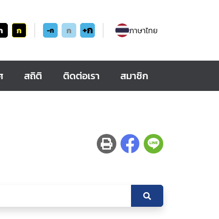
+ก
ก
ก
ก
ภาษาไทย
-ก
ศ
สถิติ
ติดต่อเรา
สมาชิก