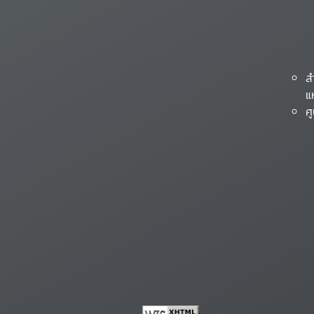
ส
แ
ศ