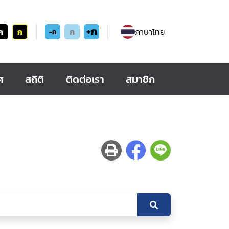
+ก
ก
ก
ก
ภาษาไทย
-ก
ศ
สถิติ
ติดต่อเรา
สมาชิก