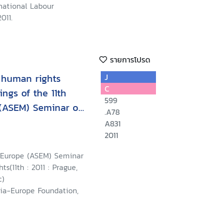
national Labour
011.
รายการโปรด
 human rights
J
C
ngs of the 11th
599
 (ASEM) Seminar on
.A78
A831
2011
-Europe (ASEM) Seminar
s(11th : 2011 : Prague,
c)
sia-Europe Foundation,