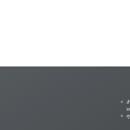
ส
แ
ศ