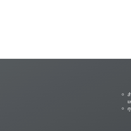
ส
แ
ศ