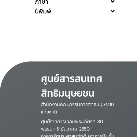
ภาษา
ปีพิมพ์
ศูนย์สารสนเทศ
สิทธิมนุษยชน
สำนักงานคณะกรรมการสิทธิมนุษยชน
แห่งชาติ
ศูนย์ราชการเฉลิมพระเกียรติ 80
พรรษา 5 ธันวาคม 2550
อาคารรัฐประศาสนภักดี (อาคารบี) ชั้น