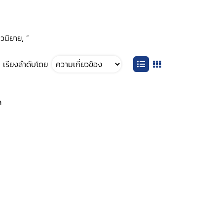
วนิยาย, ”
เรียงลำดับโดย
ล