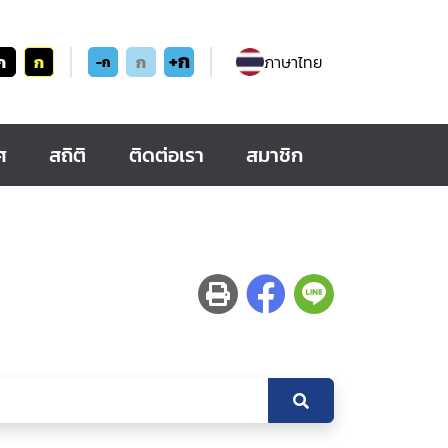
+ก
ก
ก
ก
ภาษาไทย
-ก
ศ
สถิติ
ติดต่อเรา
สมาชิก