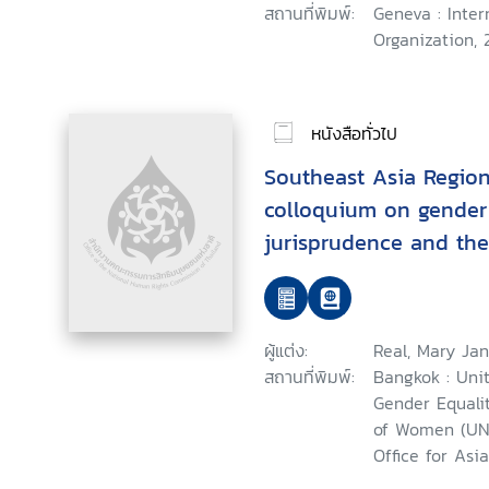
สถานที่พิมพ์:
Geneva : Inter
Organization, 2
หนังสือทั่วไป
Southeast Asia Region
colloquium on gender
jurisprudence and the 
judiciary in promotin
justice : summary of 
September 2013, Bang
ผู้แต่ง:
Real, Mary Jan
สถานที่พิมพ์:
Bangkok : Unit
Gender Equal
of Women (UN
Office for Asia