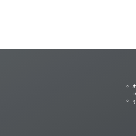
ส
แ
ศ