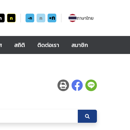
+ก
ก
ก
ก
ภาษาไทย
-ก
ศ
สถิติ
ติดต่อเรา
สมาชิก