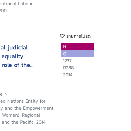
national Labour
011.
รายการโปรด
al judicial
H
Q
 equality
1237
role of the
R288
g women's access to
2014
proceedings
kok, Thailand
e N.
ed Nations Entity for
ity and the Empowerment
 Women), Regional
 and the Pacific, 2014.