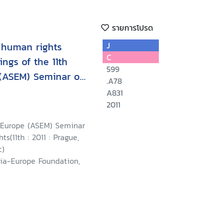
รายการโปรด
 human rights
J
C
ngs of the 11th
599
 (ASEM) Seminar on
.A78
A831
2011
-Europe (ASEM) Seminar
s(11th : 2011 : Prague,
c)
sia-Europe Foundation,