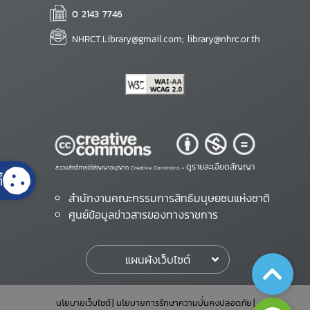
0 2143 7746
NHRCT.Library@gmail.com; library@nhrc.or.th
ดูรายละเอียดสัญญา
สงวนสิทธิ์ภายใต้สัญญาอนุญาต Creative Commons •
้
สำนักงานคณะกรรมการสิทธิมนุษยชนแห่งชาติ
ศูนย์ข้อมูลข่าวสารของทางราชการ
แผนผังเว็บไซต์
นโยบายเว็บไซต์
นโยบายการรักษาความมั่นคงปลอดภัย