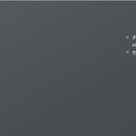
ส
แ
ศ