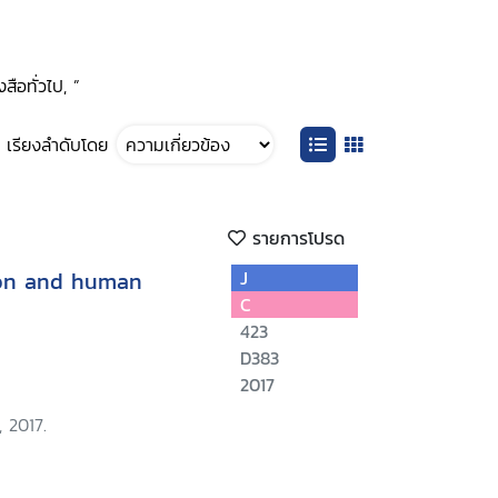
สือทั่วไป, ”
เรียงลำดับโดย
รายการโปรด
ion and human
J
C
423
D383
2017
 2017.