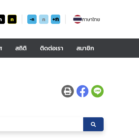
+ก
ก
ก
ก
ภาษาไทย
-ก
ศ
สถิติ
ติดต่อเรา
สมาชิก