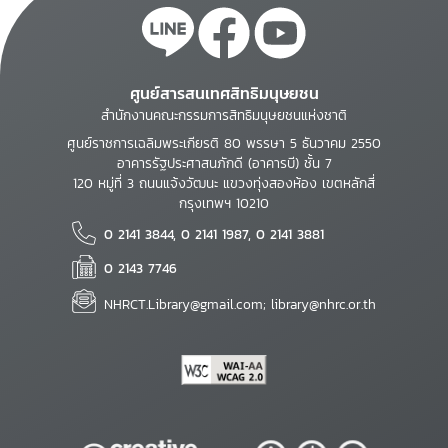
ศูนย์สารสนเทศสิทธิมนุษยชน
สำนักงานคณะกรรมการสิทธิมนุษยชนแห่งชาติ
ศูนย์ราชการเฉลิมพระเกียรติ 80 พรรษา 5 ธันวาคม 2550
อาคารรัฐประศาสนภักดี (อาคารบี) ชั้น 7
120 หมู่ที่ 3 ถนนแจ้งวัฒนะ แขวงทุ่งสองห้อง เขตหลักสี่
กรุงเทพฯ 10210
0 2141 3844, 0 2141 1987, 0 2141 3881
0 2143 7746
NHRCT.Library@gmail.com; library@nhrc.or.th