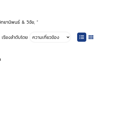
ิทยานิพนธ์ & วิจัย, ”
เรียงลำดับโดย
ล