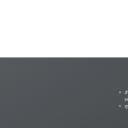
ส
แ
ศ