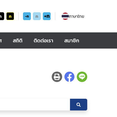
+ก
ก
ก
ก
ภาษาไทย
-ก
ศ
สถิติ
ติดต่อเรา
สมาชิก