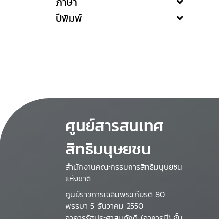
ภาษา
ปีพิมพ์
ศูนย์สารสนเทศ
สิทธิมนุษยชน
สำนักงานคณะกรรมการสิทธิมนุษยชน
แห่งชาติ
ศูนย์ราชการเฉลิมพระเกียรติ 80
พรรษา 5 ธันวาคม 2550
อาคารรัฐประศาสนภักดี (อาคารบี) ชั้น