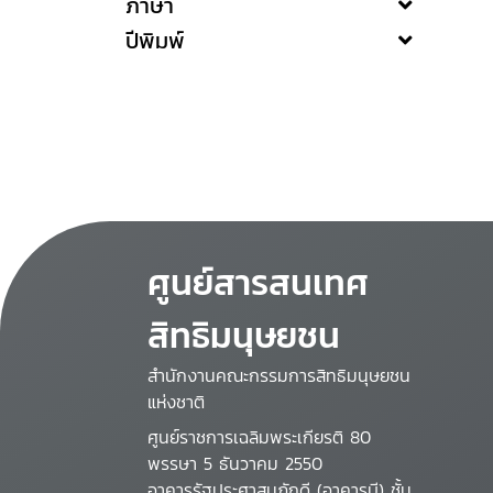
ภาษา
ปีพิมพ์
ศูนย์สารสนเทศ
สิทธิมนุษยชน
สำนักงานคณะกรรมการสิทธิมนุษยชน
แห่งชาติ
ศูนย์ราชการเฉลิมพระเกียรติ 80
พรรษา 5 ธันวาคม 2550
อาคารรัฐประศาสนภักดี (อาคารบี) ชั้น