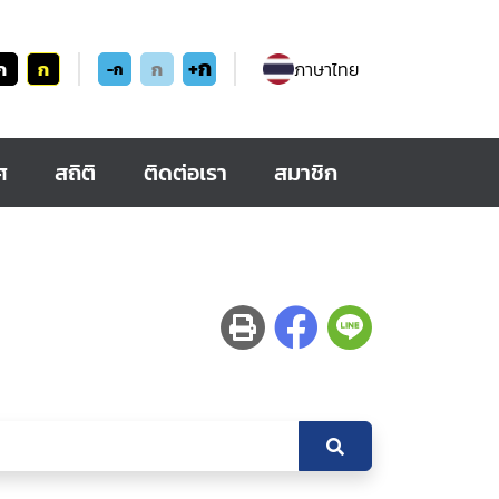
+ก
ก
ก
ก
ภาษาไทย
-ก
ศ
สถิติ
ติดต่อเรา
สมาชิก