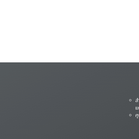
ส
แ
ศ