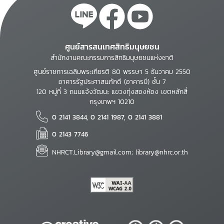
ศูนย์สารสนเทศสิทธิมนุษยชน
สำนักงานคณะกรรมการสิทธิมนุษยชนแห่งชาติ
ศูนย์ราชการเฉลิมพระเกียรติ 80 พรรษา 5 ธันวาคม 2550
อาคารรัฐประศาสนภักดี (อาคารบี) ชั้น 7
120 หมู่ที่ 3 ถนนแจ้งวัฒนะ แขวงทุ่งสองห้อง เขตหลักสี่
กรุงเทพฯ 10210
0 2141 3844, 0 2141 1987, 0 2141 3881
0 2143 7746
NHRCT.Library@gmail.com; library@nhrc.or.th