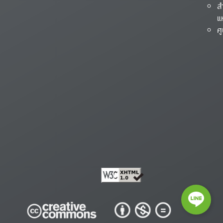
ส
แ
ศ