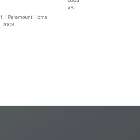
2008
v.5
lif. : Paramount Home
, 2008.