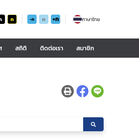
+ก
ก
ก
ก
ภาษาไทย
-ก
ศ
สถิติ
ติดต่อเรา
สมาชิก