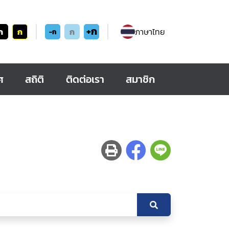
+ก
ก
ก
ก
ภาษาไทย
-ก
ศ
สถิติ
ติดต่อเรา
สมาชิก