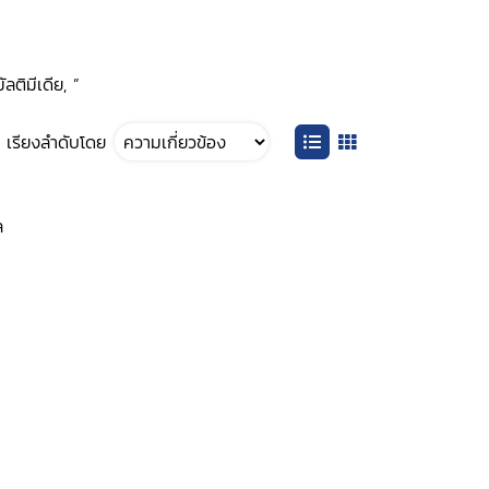
ลติมีเดีย, ”
เรียงลำดับโดย
ล