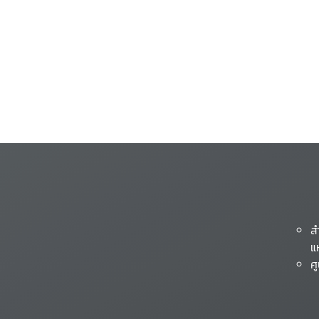
ส
แ
ศ