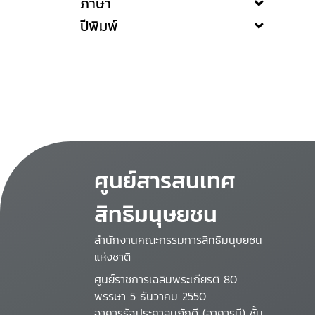
ภาษา
ปีพิมพ์
ศูนย์สารสนเทศ
สิทธิมนุษยชน
สำนักงานคณะกรรมการสิทธิมนุษยชน
แห่งชาติ
ศูนย์ราชการเฉลิมพระเกียรติ 80
พรรษา 5 ธันวาคม 2550
อาคารรัฐประศาสนภักดี (อาคารบี) ชั้น