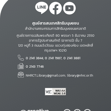
ศูนย์สารสนเทศสิทธิมนุษยชน
สำนักงานคณะกรรมการสิทธิมนุษยชนแห่งชาติ
ศูนย์ราชการเฉลิมพระเกียรติ 80 พรรษา 5 ธันวาคม 2550
อาคารรัฐประศาสนภักดี (อาคารบี) ชั้น 7
120 หมู่ที่ 3 ถนนแจ้งวัฒนะ แขวงทุ่งสองห้อง เขตหลักสี่
กรุงเทพฯ 10210
0 2141 3844, 0 2141 1987, 0 2141 3881
0 2143 7746
NHRCT.Library@gmail.com; library@nhrc.or.th