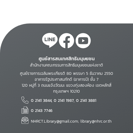
ศูนย์สารสนเทศสิทธิมนุษยชน
สำนักงานคณะกรรมการสิทธิมนุษยชนแห่งชาติ
ศูนย์ราชการเฉลิมพระเกียรติ 80 พรรษา 5 ธันวาคม 2550
อาคารรัฐประศาสนภักดี (อาคารบี) ชั้น 7
120 หมู่ที่ 3 ถนนแจ้งวัฒนะ แขวงทุ่งสองห้อง เขตหลักสี่
กรุงเทพฯ 10210
0 2141 3844, 0 2141 1987, 0 2141 3881
0 2143 7746
NHRCT.Library@gmail.com; library@nhrc.or.th