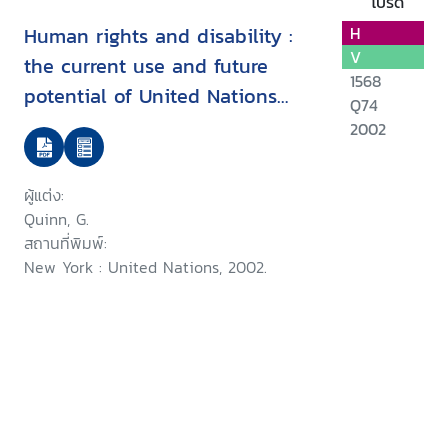
โปรด
Human rights and disability :
H
V
the current use and future
1568
potential of United Nations
Q74
human rights instruments inthe
2002
context of disability
ผู้แต่ง:
Quinn, G.
สถานที่พิมพ์:
New York : United Nations, 2002.