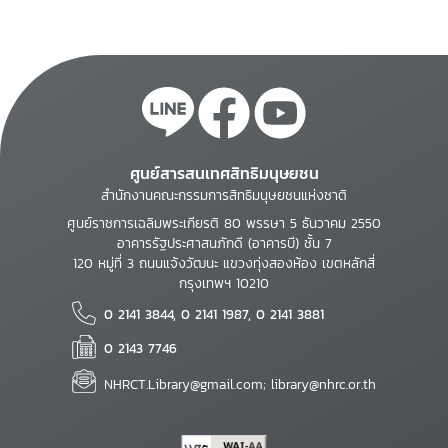
ศูนย์สารสนเทศสิทธิมนุษยชน
สำนักงานคณะกรรมการสิทธิมนุษยชนแห่งชาติ
ศูนย์ราชการเฉลิมพระเกียรติ 80 พรรษา 5 ธันวาคม 2550
อาคารรัฐประศาสนภักดี (อาคารบี) ชั้น 7
120 หมู่ที่ 3 ถนนแจ้งวัฒนะ แขวงทุ่งสองห้อง เขตหลักสี่
กรุงเทพฯ 10210
0 2141 3844, 0 2141 1987, 0 2141 3881
0 2143 7746
NHRCT.Library@gmail.com; library@nhrc.or.th