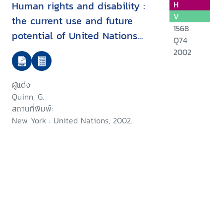
Human rights and disability :
H
V
the current use and future
1568
potential of United Nations
Q74
human rights instruments inthe
2002
context of disability
ผู้แต่ง:
Quinn, G.
สถานที่พิมพ์:
New York : United Nations, 2002.