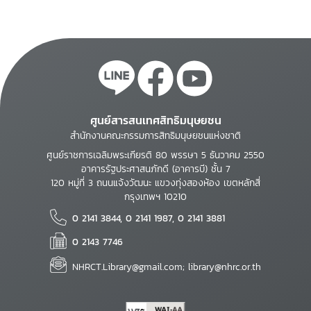
ศูนย์สารสนเทศสิทธิมนุษยชน
สำนักงานคณะกรรมการสิทธิมนุษยชนแห่งชาติ
ศูนย์ราชการเฉลิมพระเกียรติ 80 พรรษา 5 ธันวาคม 2550
อาคารรัฐประศาสนภักดี (อาคารบี) ชั้น 7
120 หมู่ที่ 3 ถนนแจ้งวัฒนะ แขวงทุ่งสองห้อง เขตหลักสี่
กรุงเทพฯ 10210
0 2141 3844, 0 2141 1987, 0 2141 3881
0 2143 7746
NHRCT.Library@gmail.com; library@nhrc.or.th