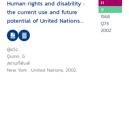
Human rights and disability :
H
V
the current use and future
1568
potential of United Nations
Q74
human rights instruments inthe
2002
context of disability
ผู้แต่ง:
Quinn, G.
สถานที่พิมพ์:
New York : United Nations, 2002.