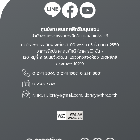
ศูนย์สารสนเทศสิทธิมนุษยชน
สำนักงานคณะกรรมการสิทธิมนุษยชนแห่งชาติ
ศูนย์ราชการเฉลิมพระเกียรติ 80 พรรษา 5 ธันวาคม 2550
อาคารรัฐประศาสนภักดี (อาคารบี) ชั้น 7
120 หมู่ที่ 3 ถนนแจ้งวัฒนะ แขวงทุ่งสองห้อง เขตหลักสี่
กรุงเทพฯ 10210
0 2141 3844, 0 2141 1987, 0 2141 3881
0 2143 7746
NHRCT.Library@gmail.com; library@nhrc.or.th