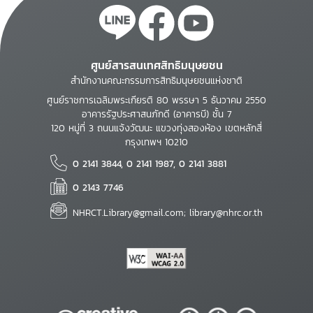
ศูนย์สารสนเทศสิทธิมนุษยชน
สำนักงานคณะกรรมการสิทธิมนุษยชนแห่งชาติ
ศูนย์ราชการเฉลิมพระเกียรติ 80 พรรษา 5 ธันวาคม 2550
อาคารรัฐประศาสนภักดี (อาคารบี) ชั้น 7
120 หมู่ที่ 3 ถนนแจ้งวัฒนะ แขวงทุ่งสองห้อง เขตหลักสี่
กรุงเทพฯ 10210
0 2141 3844, 0 2141 1987, 0 2141 3881
0 2143 7746
NHRCT.Library@gmail.com; library@nhrc.or.th