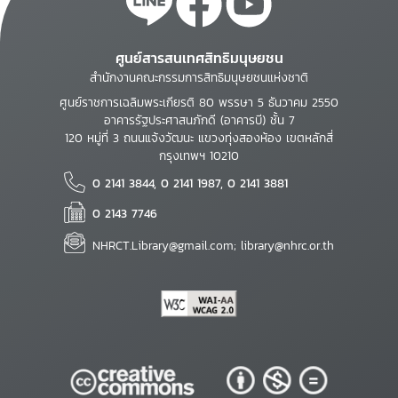
ศูนย์สารสนเทศสิทธิมนุษยชน
สำนักงานคณะกรรมการสิทธิมนุษยชนแห่งชาติ
ศูนย์ราชการเฉลิมพระเกียรติ 80 พรรษา 5 ธันวาคม 2550
อาคารรัฐประศาสนภักดี (อาคารบี) ชั้น 7
120 หมู่ที่ 3 ถนนแจ้งวัฒนะ แขวงทุ่งสองห้อง เขตหลักสี่
กรุงเทพฯ 10210
0 2141 3844, 0 2141 1987, 0 2141 3881
0 2143 7746
NHRCT.Library@gmail.com; library@nhrc.or.th