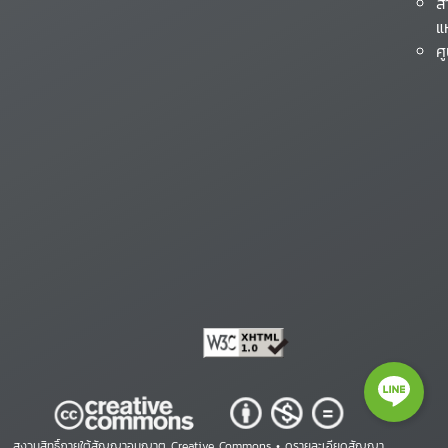
ส
แ
ศ
สงวนสิทธิ์ภายใต้สัญญาอนุญาต Creative Commons •
ดูรายละเอียดสัญญา