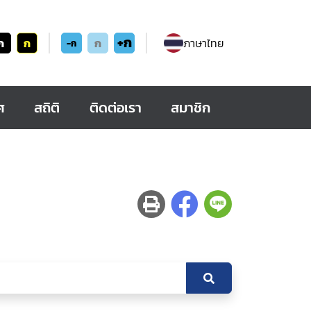
+ก
ก
ก
ก
ภาษาไทย
-ก
ศ
สถิติ
ติดต่อเรา
สมาชิก